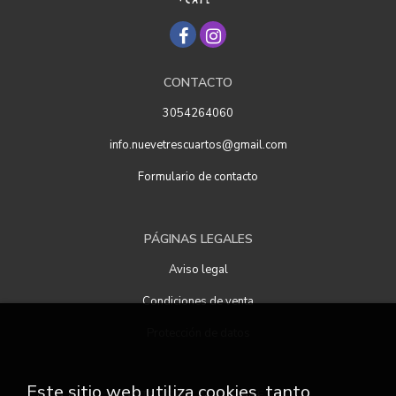
CONTACTO
3054264060
info.nuevetrescuartos@gmail.com
Formulario de contacto
PÁGINAS LEGALES
Aviso legal
Condiciones de venta
Protección de datos
Este sitio web utiliza cookies, tanto
ATENCIÓN AL CLIENTE