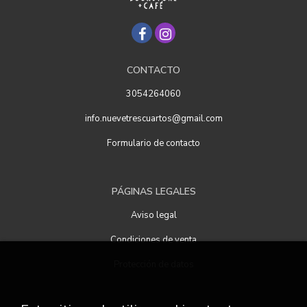
CONTACTO
3054264060
info.nuevetrescuartos@gmail.com
Formulario de contacto
PÁGINAS LEGALES
Aviso legal
Condiciones de venta
Protección de datos