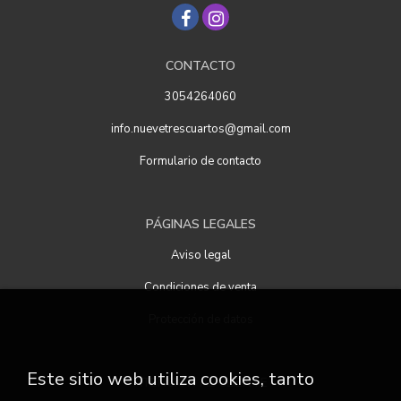
CONTACTO
3054264060
info.nuevetrescuartos@gmail.com
Formulario de contacto
PÁGINAS LEGALES
Aviso legal
Condiciones de venta
Protección de datos
Este sitio web utiliza cookies, tanto
ATENCIÓN AL CLIENTE