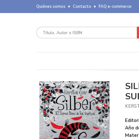
Quiénes somos
Contacto
FAQ e-commerce
SI
SU
KERST
Editori
Año de
Mater