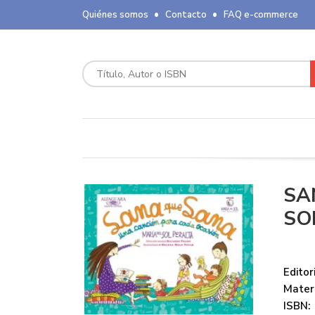
Quiénes somos
Contacto
FAQ e-commerce
SA
SO
Editori
Mater
ISBN: