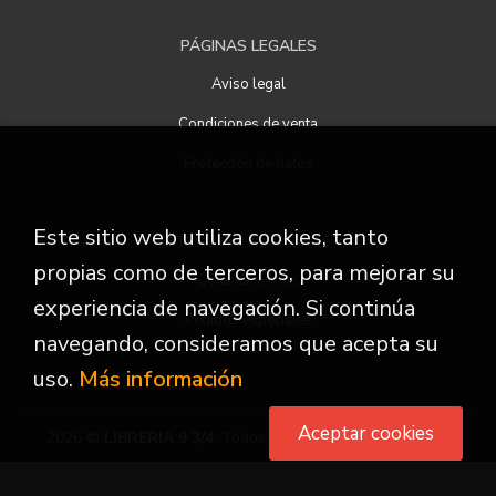
PÁGINAS LEGALES
Aviso legal
Condiciones de venta
Protección de datos
Este sitio web utiliza cookies, tanto
ATENCIÓN AL CLIENTE
propias como de terceros, para mejorar su
Quiénes somos
experiencia de navegación. Si continúa
Pedidos especiales
navegando, consideramos que acepta su
uso.
Más información
Aceptar cookies
2026 ©
LIBRERIA 9 3/4
. Todos los Derechos Reservados