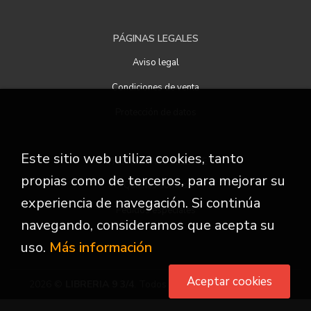
PÁGINAS LEGALES
Aviso legal
Condiciones de venta
Protección de datos
Este sitio web utiliza cookies, tanto
ATENCIÓN AL CLIENTE
propias como de terceros, para mejorar su
Quiénes somos
experiencia de navegación. Si continúa
Pedidos especiales
navegando, consideramos que acepta su
uso.
Más información
Aceptar cookies
2026 ©
LIBRERIA 9 3/4
. Todos los Derechos Reservados