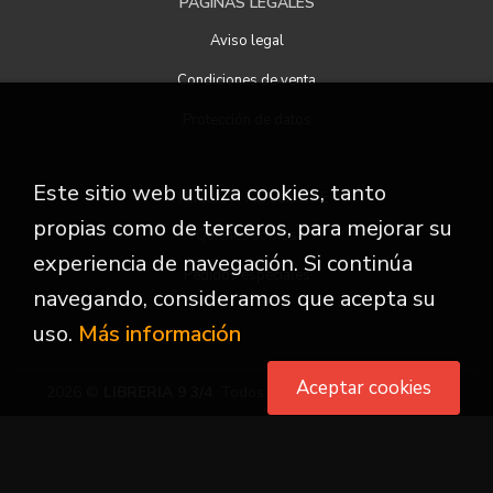
PÁGINAS LEGALES
Aviso legal
Condiciones de venta
Protección de datos
Este sitio web utiliza cookies, tanto
ATENCIÓN AL CLIENTE
propias como de terceros, para mejorar su
Quiénes somos
experiencia de navegación. Si continúa
Pedidos especiales
navegando, consideramos que acepta su
uso.
Más información
Aceptar cookies
2026 ©
LIBRERIA 9 3/4
. Todos los Derechos Reservados