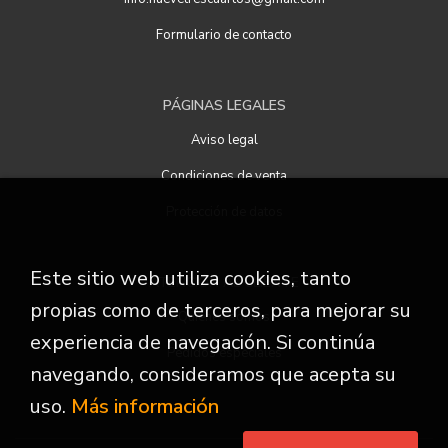
Formulario de contacto
PÁGINAS LEGALES
Aviso legal
Condiciones de venta
Protección de datos
Este sitio web utiliza cookies, tanto
ATENCIÓN AL CLIENTE
propias como de terceros, para mejorar su
Quiénes somos
experiencia de navegación. Si continúa
Pedidos especiales
navegando, consideramos que acepta su
uso.
Más información