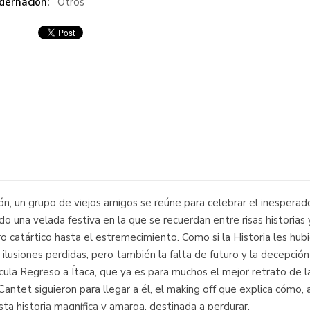
dernación:
Otros
cón, un grupo de viejos amigos se reúne para celebrar el inesper
o una velada festiva en la que se recuerdan entre risas historias 
o catártico hasta el estremecimiento. Como si la Historia les hu
 ilusiones perdidas, pero también la falta de futuro y la decepción
lícula Regreso a Ítaca, que ya es para muchos el mejor retrato de
ntet siguieron para llegar a él, el making off que explica cómo, a
ta historia magnífica y amarga, destinada a perdurar.