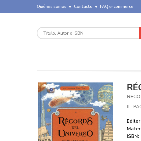
Quiénes somos
Contacto
FAQ e-commerce
RÉ
RECO
IL: P
Editori
Mater
ISBN: