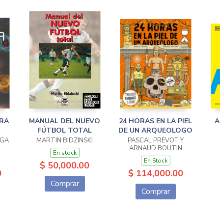
RA
MANUAL DEL NUEVO
24 HORAS EN LA PIEL
A
FÚTBOL TOTAL
DE UN ARQUEOLOGO
RGA
MARTIN BIDZINSKI
PASCAL PRÉVOT Y
ARNAUD BOUTIN
En stock
En Stock
$ 50,000.00
0
$ 114,000.00
Comprar
Comprar