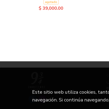
agotado
$ 39,000.00
C
Este sitio web utiliza cookies, tan
i
navegación. Si continúa navegando