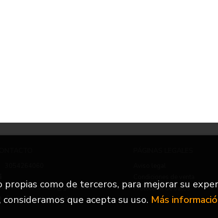
ONTACTO
PÁGINAS LEGALES
3054264060
Aviso legal
Condiciones de venta
to propias como de terceros, para mejorar su exper
nfo.nuevetrescuartos@gmail.com
Protección de datos
, consideramos que acepta su uso.
Más informaci
Formulario de contacto