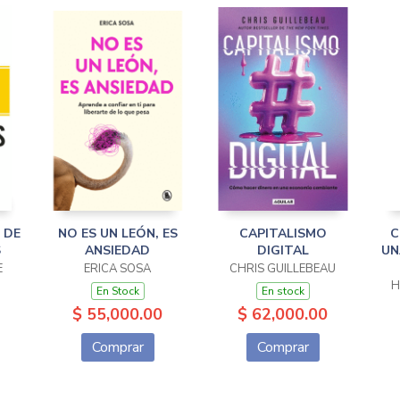
 DE
NO ES UN LEÓN, ES
CAPITALISMO
C
S
ANSIEDAD
DIGITAL
UN
E
ERICA SOSA
CHRIS GUILLEBEAU
H
En Stock
En stock
$ 55,000.00
$ 62,000.00
Comprar
Comprar