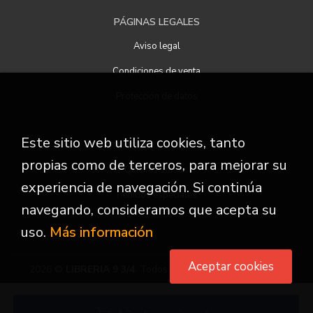
PÁGINAS LEGALES
Aviso legal
Condiciones de venta
Protección de datos
Este sitio web utiliza cookies, tanto
ATENCIÓN AL CLIENTE
propias como de terceros, para mejorar su
Quiénes somos
experiencia de navegación. Si continúa
Pedidos especiales
navegando, consideramos que acepta su
uso.
Más información
Aceptar cookies
2026 ©
LIBRERIA 9 3/4
. Todos los Derechos Reservados