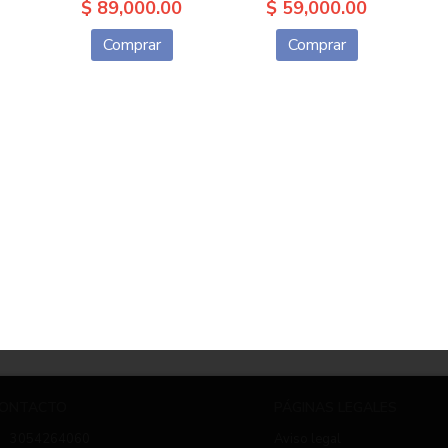
$ 89,000.00
$ 59,000.00
Comprar
Comprar
ONTACTO
PÁGINAS LEGALES
3054264060
Aviso legal