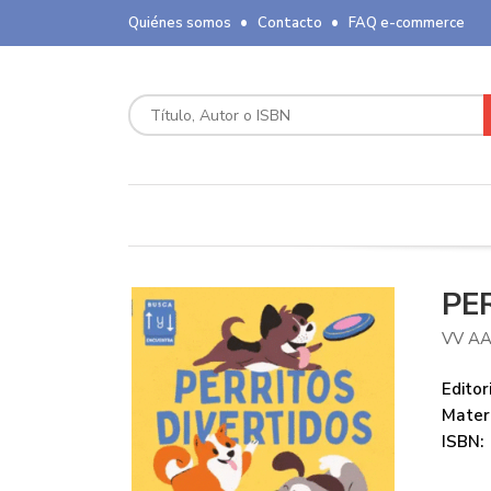
Quiénes somos
Contacto
FAQ e-commerce
PE
VV A
Editori
Mater
ISBN: