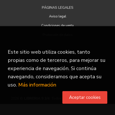
PÁGINAS LEGALES
Aviso legal
Condiciones de venta
Protección de datos
Este sitio web utiliza cookies, tanto
ATENCIÓN AL CLIENTE
propias como de terceros, para mejorar su
Quiénes somos
experiencia de navegación. Si continúa
Pedidos especiales
navegando, consideramos que acepta su
uso.
Más información
Aceptar cookies
2026 ©
LIBRERIA 9 3/4
. Todos los Derechos Reservados