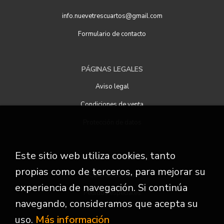
info.nuevetrescuartos@gmail.com
Formulario de contacto
PÁGINAS LEGALES
Aviso legal
Condiciones de venta
Protección de datos
Este sitio web utiliza cookies, tanto
ATENCIÓN AL CLIENTE
propias como de terceros, para mejorar su
Quiénes somos
experiencia de navegación. Si continúa
Pedidos especiales
navegando, consideramos que acepta su
uso.
Más información