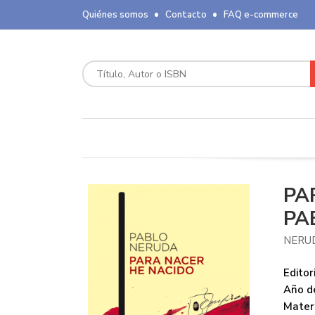
Quiénes somos
Contacto
FAQ e-commerce
PA
PA
NERU
Editori
Año de
Mater