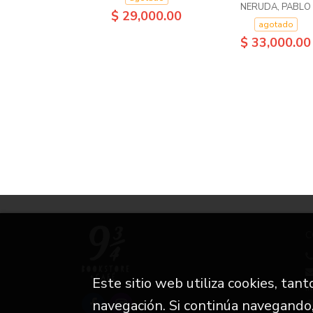
NERUDA, PABLO
$ 29,000.00
agotado
$ 33,000.00
C
Este sitio web utiliza cookies, tan
i
navegación. Si continúa navegando