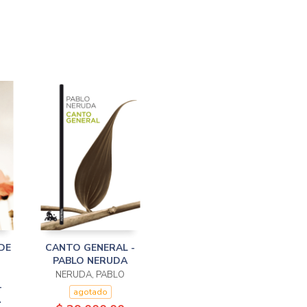
DE
CANTO GENERAL -
PABLO NERUDA
NERUDA, PABLO
-
agotado
A