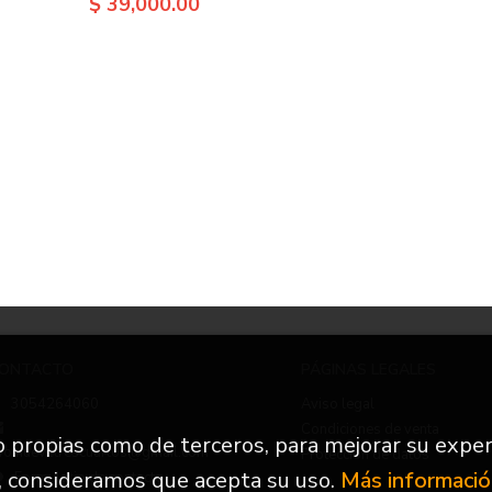
$ 39,000.00
ONTACTO
PÁGINAS LEGALES
3054264060
Aviso legal
Condiciones de venta
to propias como de terceros, para mejorar su exper
nfo.nuevetrescuartos@gmail.com
Protección de datos
, consideramos que acepta su uso.
Más informaci
Formulario de contacto