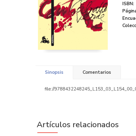
ISBN:
Página
Encua
Colecc
Sinopsis
Comentarios
file://9788432248245_L153_03_L154_00_0
Artículos relacionados