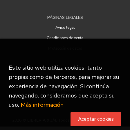
PÁGINAS LEGALES
Aviso legal
Condiciones de venta
Protección de datos
Este sitio web utiliza cookies, tanto
ATENCIÓN AL CLIENTE
propias como de terceros, para mejorar su
Quiénes somos
experiencia de navegación. Si continúa
Pedidos especiales
navegando, consideramos que acepta su
uso.
Más información
Aceptar cookies
2026 ©
LIBRERIA 9 3/4
. Todos los Derechos Reservados