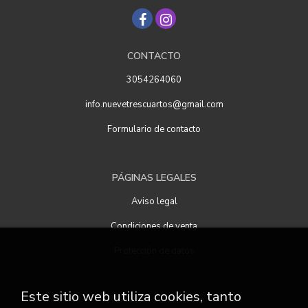
CONTACTO
3054264060
info.nuevetrescuartos@gmail.com
Formulario de contacto
PÁGINAS LEGALES
Aviso legal
Condiciones de venta
Protección de datos
Este sitio web utiliza cookies, tanto
ATENCIÓN AL CLIENTE