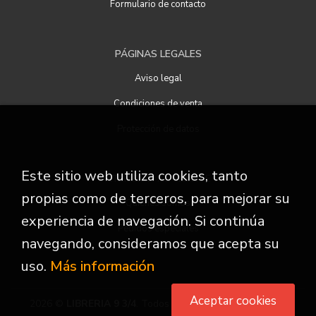
Formulario de contacto
PÁGINAS LEGALES
Aviso legal
Condiciones de venta
Protección de datos
Este sitio web utiliza cookies, tanto
ATENCIÓN AL CLIENTE
propias como de terceros, para mejorar su
Quiénes somos
experiencia de navegación. Si continúa
Pedidos especiales
navegando, consideramos que acepta su
uso.
Más información
Aceptar cookies
2026 ©
LIBRERIA 9 3/4
. Todos los Derechos Reservados