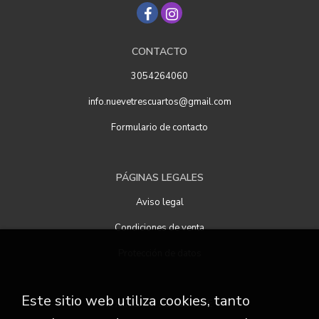
CONTACTO
3054264060
info.nuevetrescuartos@gmail.com
Formulario de contacto
PÁGINAS LEGALES
Aviso legal
Condiciones de venta
Protección de datos
Este sitio web utiliza cookies, tanto
ATENCIÓN AL CLIENTE