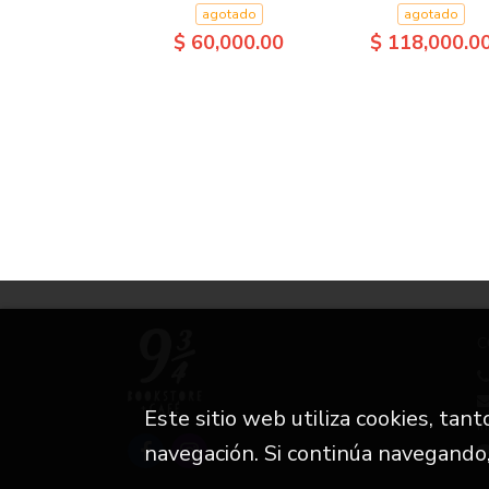
agotado
agotado
$ 60,000.00
$ 118,000.0
C
Este sitio web utiliza cookies, tan
i
navegación. Si continúa navegando