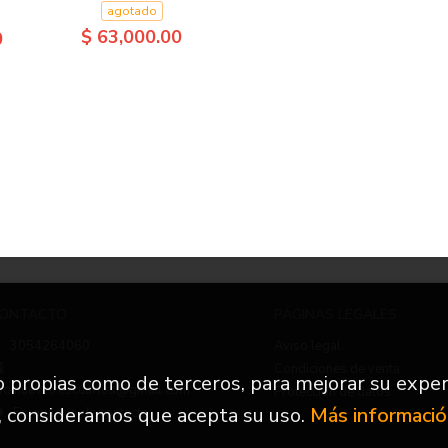
agotado
$ 63,000.00
0
ONTACTO
PÁGINAS LEGALES
3054264060
Aviso legal
Condiciones de venta
to propias como de terceros, para mejorar su exper
nfo.nuevetrescuartos@gmail.com
Protección de datos
, consideramos que acepta su uso.
Más informaci
Formulario de contacto