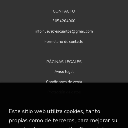
CONTACTO
3054264060
info.nuevetrescuartos@gmail.com
Formulario de contacto
PÁGINAS LEGALES
Aviso legal
Condiciones de venta
Protección de datos
Este sitio web utiliza cookies, tanto
ATENCIÓN AL CLIENTE
propias como de terceros, para mejorar su
Quiénes somos