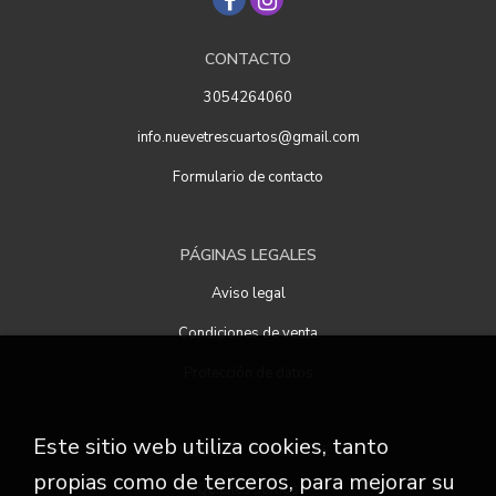
CONTACTO
3054264060
info.nuevetrescuartos@gmail.com
Formulario de contacto
PÁGINAS LEGALES
Aviso legal
Condiciones de venta
Protección de datos
Este sitio web utiliza cookies, tanto
ATENCIÓN AL CLIENTE
propias como de terceros, para mejorar su
Quiénes somos