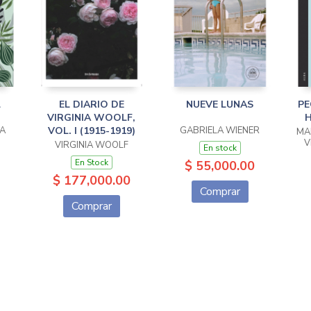
L
EL DIARIO DE
NUEVE LUNAS
PE
VIRGINIA WOOLF,
A
VOL. I (1915-1919)
GABRIELA WIENER
MA
V
VIRGINIA WOOLF
En stock
En Stock
$ 55,000.00
$ 177,000.00
Comprar
Comprar