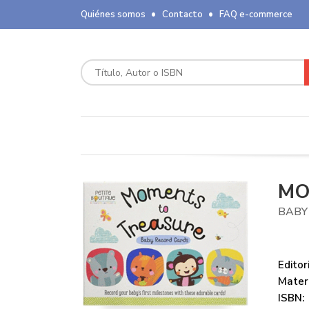
Quiénes somos
Contacto
FAQ e-commerce
MO
BABY
Editori
Mater
ISBN: