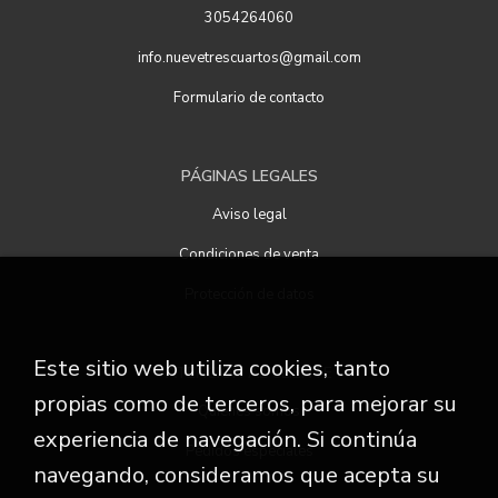
3054264060
info.nuevetrescuartos@gmail.com
Formulario de contacto
PÁGINAS LEGALES
Aviso legal
Condiciones de venta
Protección de datos
Este sitio web utiliza cookies, tanto
ATENCIÓN AL CLIENTE
propias como de terceros, para mejorar su
Quiénes somos
experiencia de navegación. Si continúa
Pedidos especiales
navegando, consideramos que acepta su