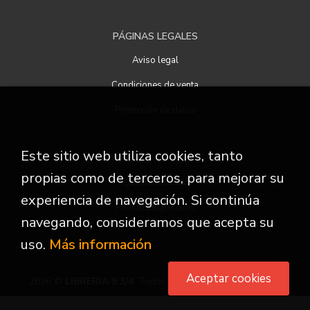
PÁGINAS LEGALES
Aviso legal
Condiciones de venta
Protección de datos
Este sitio web utiliza cookies, tanto
ATENCIÓN AL CLIENTE
propias como de terceros, para mejorar su
Quiénes somos
experiencia de navegación. Si continúa
Pedidos especiales
navegando, consideramos que acepta su
uso.
Más información
Aceptar cookies
2026 ©
LIBRERIA 9 3/4
. Todos los Derechos Reservados