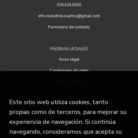
3054264060
info.nuevetrescuartos@gmail.com
Formulario de contacto
PÁGINAS LEGALES
Aviso legal
Condiciones de venta
Protección de datos
Este sitio web utiliza cookies, tanto
ATENCIÓN AL CLIENTE
propias como de terceros, para mejorar su
Quiénes somos
experiencia de navegación. Si continúa
Pedidos especiales
navegando, consideramos que acepta su