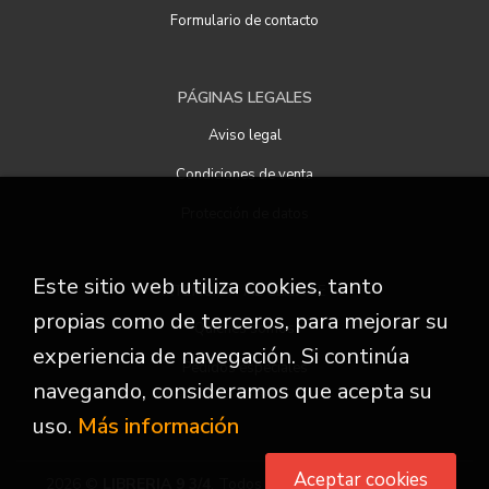
Formulario de contacto
PÁGINAS LEGALES
Aviso legal
Condiciones de venta
Protección de datos
Este sitio web utiliza cookies, tanto
ATENCIÓN AL CLIENTE
propias como de terceros, para mejorar su
Quiénes somos
experiencia de navegación. Si continúa
Pedidos especiales
navegando, consideramos que acepta su
uso.
Más información
Aceptar cookies
2026 ©
LIBRERIA 9 3/4
. Todos los Derechos Reservados