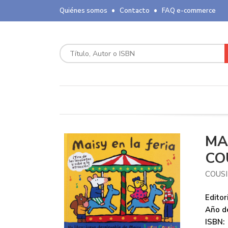
Quiénes somos
Contacto
FAQ e-commerce
MA
CO
COUSI
Editori
Año de
ISBN: