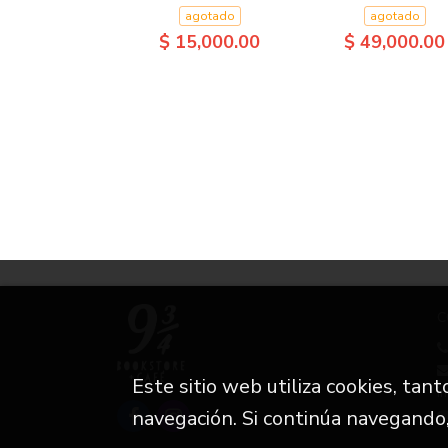
agotado
agotado
$ 15,000.00
$ 49,000.00
C
Este sitio web utiliza cookies, tan
i
navegación. Si continúa navegando