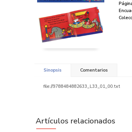
Página
Encua
Colecc
Sinopsis
Comentarios
file://9788484882633_L33_01_00.txt
Artículos relacionados