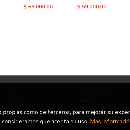
$ 69,000.00
$ 59,000.00
ONTACTO
PÁGINAS LEGALES
3054264060
Aviso legal
Condiciones de venta
to propias como de terceros, para mejorar su exper
nfo.nuevetrescuartos@gmail.com
Protección de datos
, consideramos que acepta su uso.
Más informaci
Formulario de contacto