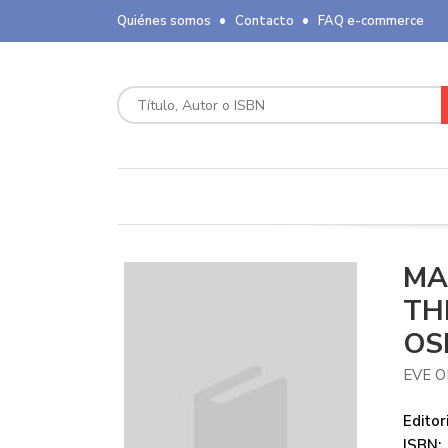
Quiénes somos
Contacto
FAQ e-commerce
MA
TH
OS
EVE O
Editori
ISBN: