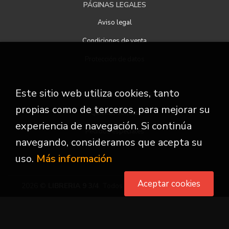
PÁGINAS LEGALES
Aviso legal
Condiciones de venta
Protección de datos
Este sitio web utiliza cookies, tanto
ATENCIÓN AL CLIENTE
propias como de terceros, para mejorar su
Quiénes somos
experiencia de navegación. Si continúa
Pedidos especiales
navegando, consideramos que acepta su
uso.
Más información
Aceptar cookies
2026 ©
LIBRERIA 9 3/4
. Todos los Derechos Reservados