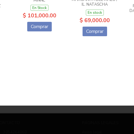
MINNE
IL. NATASCHA
Z
En Stock
ROSENBERG
DA
En stock
$ 101,000.00
$ 69,000.00
Comprar
Comprar
ONTACTO
PÁGINAS LEGALES
3054264060
Aviso legal