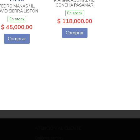
MARINA AGUIRRE / IL.
CONCHA PASAMAR
PEDRO MAÑAS / IL.
VID SIERRA LISTÓN
En stock
En stock
$ 118,000.00
$ 45,000.00
Comprar
Comprar
ATENCIÓN AL CLIENTE
Quiénes somos