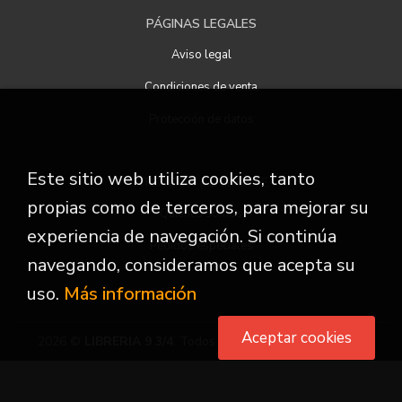
PÁGINAS LEGALES
Aviso legal
Condiciones de venta
Protección de datos
Este sitio web utiliza cookies, tanto
ATENCIÓN AL CLIENTE
propias como de terceros, para mejorar su
Quiénes somos
experiencia de navegación. Si continúa
Pedidos especiales
navegando, consideramos que acepta su
uso.
Más información
Aceptar cookies
2026 ©
LIBRERIA 9 3/4
. Todos los Derechos Reservados