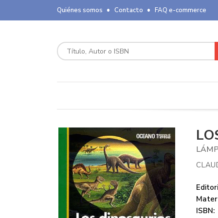
Quiénes somos
Contacto
FAQ e-commerce
LO
LÁMP
CLAU
Editori
Mater
ISBN: