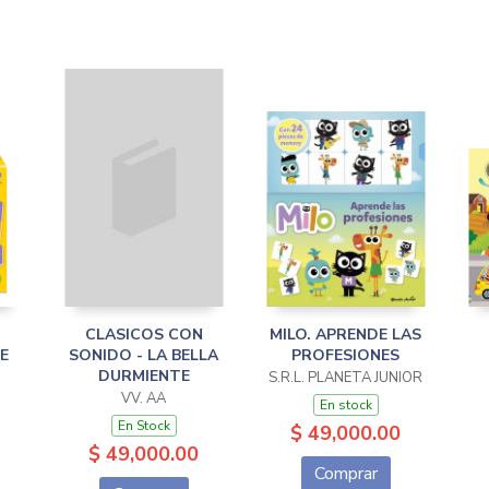
CLASICOS CON
MILO. APRENDE LAS
E
SONIDO - LA BELLA
PROFESIONES
DURMIENTE
S.R.L. PLANETA JUNIOR
VV. AA
En stock
En Stock
$ 49,000.00
$ 49,000.00
Comprar