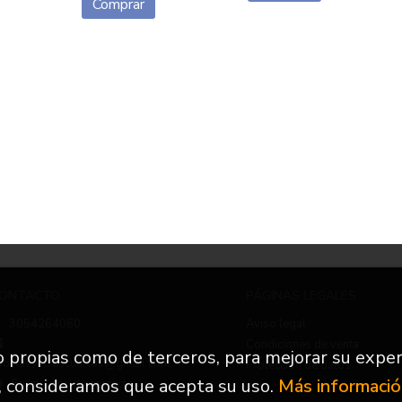
Comprar
ONTACTO
PÁGINAS LEGALES
3054264060
Aviso legal
Condiciones de venta
to propias como de terceros, para mejorar su exper
nfo.nuevetrescuartos@gmail.com
Protección de datos
, consideramos que acepta su uso.
Más informaci
Formulario de contacto