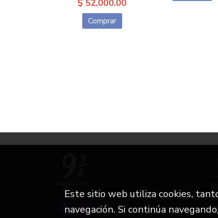
$ 52,000.00
Comprar
C
Este sitio web utiliza cookies, tan
i
navegación. Si continúa navegando