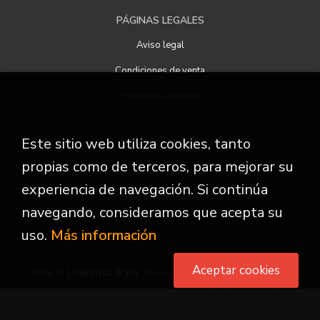
PÁGINAS LEGALES
Aviso legal
Condiciones de venta
Protección de datos
Este sitio web utiliza cookies, tanto
ATENCIÓN AL CLIENTE
propias como de terceros, para mejorar su
Quiénes somos
experiencia de navegación. Si continúa
Pedidos especiales
navegando, consideramos que acepta su
uso.
Más información
Aceptar cookies
2026 ©
LIBRERIA 9 3/4
. Todos los Derechos Reservados