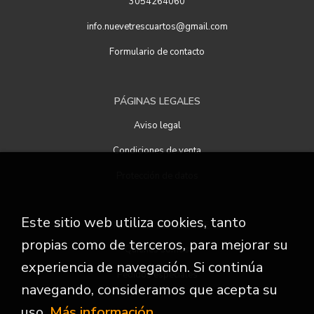
3054264060
info.nuevetrescuartos@gmail.com
Formulario de contacto
PÁGINAS LEGALES
Aviso legal
Condiciones de venta
Protección de datos
Este sitio web utiliza cookies, tanto
ATENCIÓN AL CLIENTE
propias como de terceros, para mejorar su
Quiénes somos
experiencia de navegación. Si continúa
Pedidos especiales
navegando, consideramos que acepta su
uso.
Más información