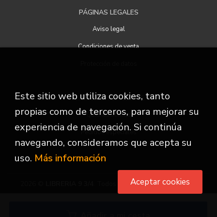
PÁGINAS LEGALES
Aviso legal
Condiciones de venta
Protección de datos
Este sitio web utiliza cookies, tanto
ATENCIÓN AL CLIENTE
propias como de terceros, para mejorar su
Quiénes somos
experiencia de navegación. Si continúa
Pedidos especiales
navegando, consideramos que acepta su
uso.
Más información
Aceptar cookies
2026 ©
LIBRERIA 9 3/4
. Todos los Derechos Reservados
Añadir a mi cesta