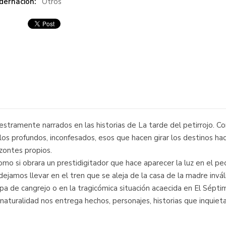
dernación:
Otros
stramente narrados en las historias de La tarde del petirrojo. C
los profundos, inconfesados, esos que hacen girar los destinos haci
izontes propios.
mo si obrara un prestidigitador que hace aparecer la luz en el pech
ejamos llevar en el tren que se aleja de la casa de la madre invá
a de cangrejo o en la tragicómica situación acaecida en El Séptim
naturalidad nos entrega hechos, personajes, historias que inquiet