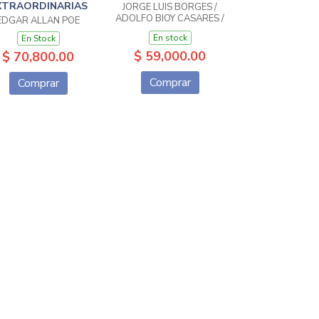
XTRAORDINARIAS
JORGE LUIS BORGES /
ADOLFO BIOY CASARES /
EDGAR ALLAN POE
SILVINA OCAMPO
En stock
En Stock
$ 59,000.00
$ 70,800.00
Comprar
Comprar