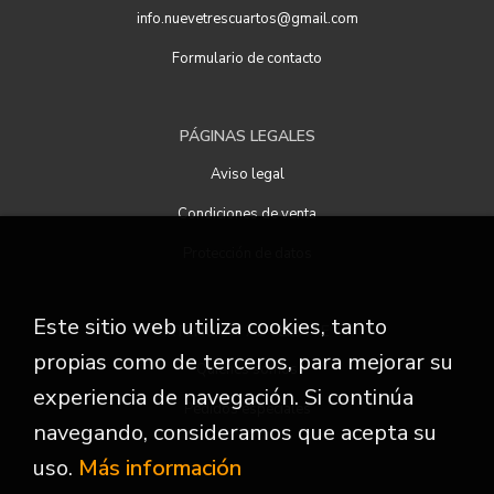
info.nuevetrescuartos@gmail.com
Formulario de contacto
PÁGINAS LEGALES
Aviso legal
Condiciones de venta
Protección de datos
Este sitio web utiliza cookies, tanto
ATENCIÓN AL CLIENTE
propias como de terceros, para mejorar su
Quiénes somos
experiencia de navegación. Si continúa
Pedidos especiales
navegando, consideramos que acepta su
uso.
Más información