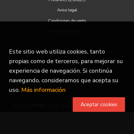
Aviso legal
Condiciones de venta
Protección de datos
Este sitio web utiliza cookies, tanto
ATENCIÓN AL CLIENTE
propias como de terceros, para mejorar su
Quiénes somos
experiencia de navegación. Si continúa
Pedidos especiales
navegando, consideramos que acepta su
uso.
Más información
Aceptar cookies
2026 ©
LIBRERIA 9 3/4
. Todos los Derechos Reservados