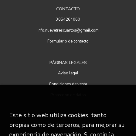
CONTACTO
3054264060
info.nuevetrescuartos@gmail.com
Formulario de contacto
PÁGINAS LEGALES
Aviso legal
Condiciones de venta
Protección de datos
Este sitio web utiliza cookies, tanto
ATENCIÓN AL CLIENTE
propias como de terceros, para mejorar su
Quiénes somos
experiencia de navegación. Si continúa