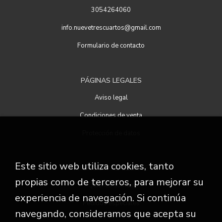
3054264060
info.nuevetrescuartos@gmail.com
Formulario de contacto
PÁGINAS LEGALES
Aviso legal
Condiciones de venta
Protección de datos
Este sitio web utiliza cookies, tanto
ATENCIÓN AL CLIENTE
propias como de terceros, para mejorar su
Quiénes somos
experiencia de navegación. Si continúa
Pedidos especiales
navegando, consideramos que acepta su