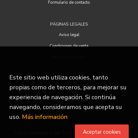
Formulario de contacto
PÁGINAS LEGALES
Aviso legal
Condiciones de venta
Protección de datos
Este sitio web utiliza cookies, tanto
ATENCIÓN AL CLIENTE
propias como de terceros, para mejorar su
Quiénes somos
experiencia de navegación. Si continúa
Pedidos especiales
navegando, consideramos que acepta su
uso.
Más información
Aceptar cookies
2026 ©
LIBRERIA 9 3/4
. Todos los Derechos Reservados