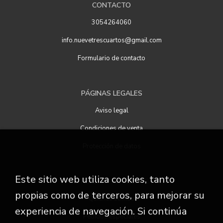
CONTACTO
3054264060
info.nuevetrescuartos@gmail.com
Formulario de contacto
PÁGINAS LEGALES
Aviso legal
Condiciones de venta
Protección de datos
Este sitio web utiliza cookies, tanto
ATENCIÓN AL CLIENTE
propias como de terceros, para mejorar su
Quiénes somos
experiencia de navegación. Si continúa
Pedidos especiales