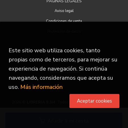
PÁGINAS LEGALES
Aviso legal
Condiciones de venta
Protección de datos
Este sitio web utiliza cookies, tanto
ATENCIÓN AL CLIENTE
propias como de terceros, para mejorar su
Quiénes somos
experiencia de navegación. Si continúa
Pedidos especiales
navegando, consideramos que acepta su
uso.
Más información
Aceptar cookies
2026 ©
LIBRERIA 9 3/4
. Todos los Derechos Reservados
Añadir a mi cesta