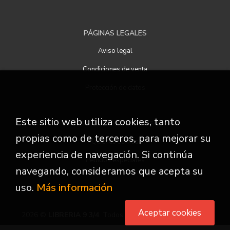
PÁGINAS LEGALES
Aviso legal
Condiciones de venta
Protección de datos
Este sitio web utiliza cookies, tanto
ATENCIÓN AL CLIENTE
propias como de terceros, para mejorar su
Quiénes somos
experiencia de navegación. Si continúa
Pedidos especiales
navegando, consideramos que acepta su
uso.
Más información
Aceptar cookies
2026 ©
LIBRERIA 9 3/4
. Todos los Derechos Reservados