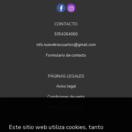
CONTACTO
3054264060
info.nuevetrescuartos@gmail.com
Formulario de contacto
PÁGINAS LEGALES
Aviso legal
Condiciones de venta
Protección de datos
Este sitio web utiliza cookies, tanto
ATENCIÓN AL CLIENTE