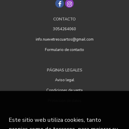
CONTACTO
3054264060
info.nuevetrescuartos@gmail.com
Formulario de contacto
PÁGINAS LEGALES
Aviso legal
Condiciones de venta
Protección de datos
Este sitio web utiliza cookies, tanto
ATENCIÓN AL CLIENTE