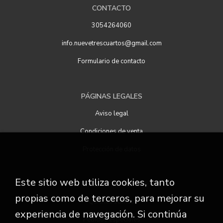
CONTACTO
3054264060
info.nuevetrescuartos@gmail.com
Formulario de contacto
PÁGINAS LEGALES
Aviso legal
Condiciones de venta
Protección de datos
Este sitio web utiliza cookies, tanto
ATENCIÓN AL CLIENTE
propias como de terceros, para mejorar su
Quiénes somos
experiencia de navegación. Si continúa
Pedidos especiales